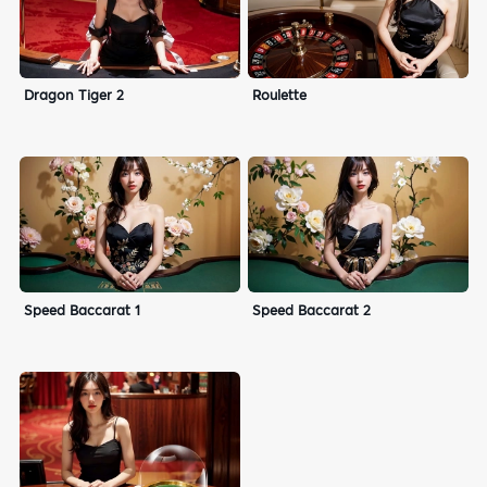
Dragon Tiger 2
Roulette
Speed Baccarat 1
Speed Baccarat 2