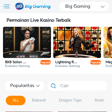
Big Gaming
Permainan Live Kasino Terbaik
Popular
Popular
BK8 Salon Prive Baccarat
Lightning Roulette
Meg
Evolution Gaming
Evolution Gaming
Evol
Popularitas
ALL
Bakarat
Dragon Tiger
Rolet