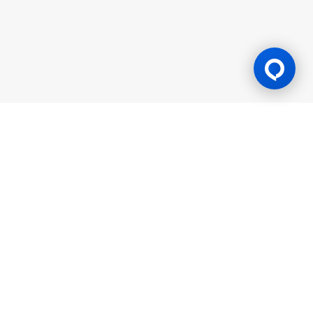
Lesen Permainan
BK8 dioperasikan oleh Mettlemind Tech Ltd., dengan nomor
registrasi: 15779, dan alamat terdaftar di Hamchako,
Mutsamudu, Pulau Otonom Anjouan, Uni Komoro. BK8
berlisensi dan teregulasi oleh Pemerintah Pulau Otonom