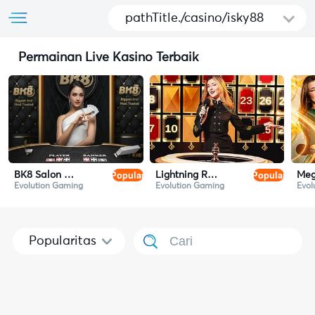
pathTitle./casino/isky88
Permainan Live Kasino Terbaik
Popular
Popular
BK8 Salon Prive Baccarat
Lightning Roulette
Meg
Evolution Gaming
Evolution Gaming
Evol
Popularitas