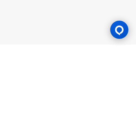
Lesen Permainan
BK8 dioperasikan oleh Mettlemind Tech Ltd., dengan nomor
registrasi: 15779, dan alamat terdaftar di Hamchako,
Mutsamudu, Pulau Otonom Anjouan, Uni Komoro. BK8
berlisensi dan teregulasi oleh Pemerintah Pulau Otonom