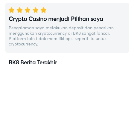
Crypto Casino menjadi Pilihan saya
Pengalaman saya melakukan deposit dan penarikan
menggunakan cryptocurrency di BK8 sangat lancar.
Platform lain tidak memiliki opsi seperti itu untuk
cryptocurrency.
BK8 Berita Terakhir