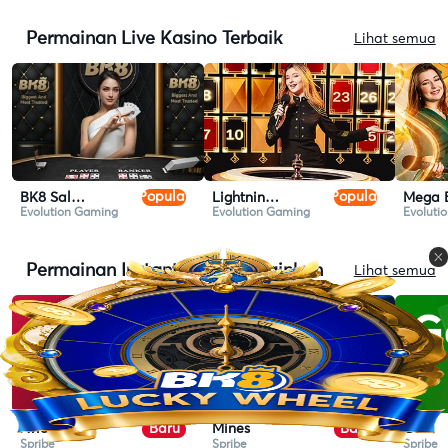
Permainan Live Kasino Terbaik
Lihat semua
Popular
Popular
BK8 Salon Prive Baccarat
Lightning Roulette
Mega B
Evolution Gaming
Evolution Gaming
Evoluti
Permainan Instant untuk dimainkan
Lihat semua
Baru
Baru
Aviator
Mines
Goal
Spribe
Spribe
Spribe