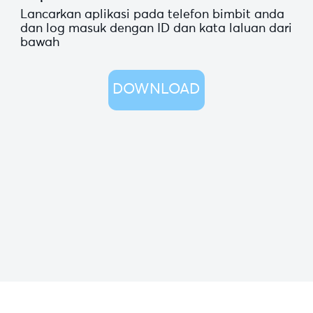
Lancarkan aplikasi pada telefon bimbit anda
dan log masuk dengan ID dan kata laluan dari
bawah
DOWNLOAD