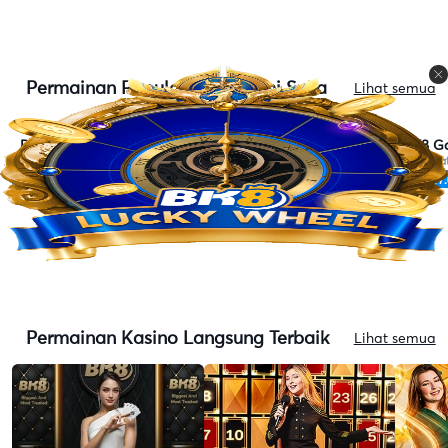
Permainan Popular Yang Kami Suka
Lihat semua
Popular
BK8 Gates of Olympus 1000
Pragmatic
RTP
96.5
Popular
Pac-Man's Glory
Nextspin
Pragmat
RTP
96.95
RTP
97
Permainan Kasino Langsung Terbaik
Lihat semua