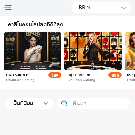
BBIN
คาสิโนออนไลน์สดที่ดีที่สุด
BK8 Salon Prive Baccarat
Lightning Roulette
Meg
ฮอต
ฮอต
Evolution Gaming
Evolution Gaming
Evol
เป็นที่นิยม