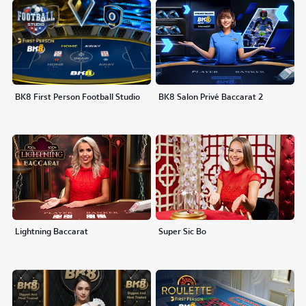
BK8 Salon Privé Baccarat 2
BK8 First Person Football Studio
Lightning Baccarat
Super Sic Bo