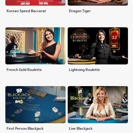
Korean Speed Baccarat
Dragon Tiger
French Gold Roulette
Lightning Roulette
First Person Blackjack
Live Blackjack