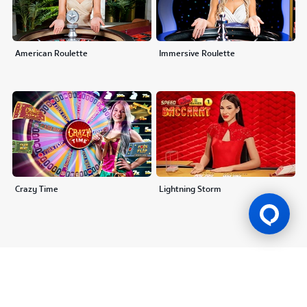
American Roulette
Immersive Roulette
Crazy Time
Lightning Storm
ใบอนุญาตเกม