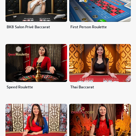
BK8 Salon Privé Baccarat
First Person Roulette
Speed Roulette
Thai Baccarat