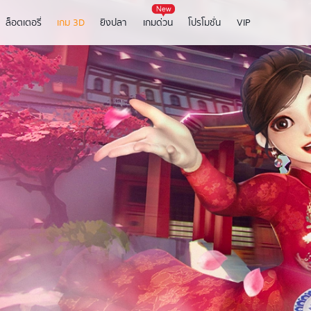
ล็อตเตอรี่
เกม 3D
ยิงปลา
เกมด่วน
โปรโมชั่น
VIP