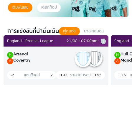
เดิมพันเลย
เดสก์ท็อป
การแข่งขันที่น่าตื่นเต้น
ฟุตบอล
บาสเกตบอล
England - Premier League
21/08 - 07:00pm
England -
H
H
Arsenal
Hull C
A
A
Coventry
Manch
-2
แฮนดิแคป
2
0.93
ราคาต่อรอง
0.95
1.25