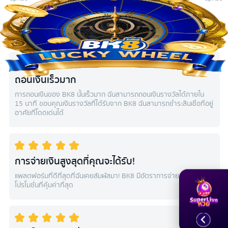
ข้อความรับรอง
ดูทั้งหมด
ถอนเงินเร็วมาก
การถอนเงินของ BK8 นั้นเร็วมาก ฉันสามารถถอนเงินรางวัลได้ภายใน
15 นาที ขอบคุณเงินรางวัลที่ได้รับจาก BK8 ฉันสามารถชำระสินเชื่อที่อยู่
อาศัยที่โดดเด่นได้
การจ่ายเงินสูงสุดที่คุณจะได้รับ!
แพลตฟอร์มที่ดีที่สุดที่ฉันเคยสัมผัสมา! BK8 มีอัตราการจ่ายสูงสุดและ
โปรโมชั่นที่คุ้มค่าที่สุด