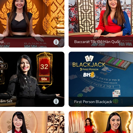
1,498,585.00
**o**
2,863,800.00
*m*
483,265.00
u***u
hái
Baccarat Tốc Độ Hàn Quốc
2,165,672.00
e*i*
1,543,649.00
*ik
1,793,091.00
e*j***n
1,686,906.00
ik*7
1,981,593.00
y*1
Sấm Sét
First Person Blackjack
3,620,253.00
*k*n
3,016,029.00
**1*8*