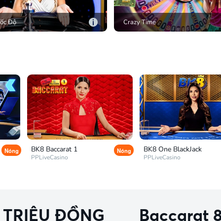
416,119.00
*e**
Tốc Độ
Crazy Time
1,696,663.00
*e**
186,002.00
n*7
560,890.00
*ai**
1,791,401.00
o*
2,577,120.00
**1*0
3,554,802.00
l*
BK8 One BlackJack
BK8 Roulette
Nóng
Nóng
PPLiveCasino
PPLiveCasino
1,957,447.00
*o*
1,463,079.00
a*l*
1,827,052.00
a*a*2
 TRIỆU ĐỒNG
Baccarat 