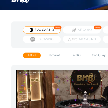
Nóng
Nóng
EVO CASINO
AE Casino
Evolution Gaming / SIC BO
r*a**
BG CASINO
AB CASINO
WM Casino / BẦU CUA
a***l
Tất cả
Baccarat
Tài Xỉu
Con Quay
Dream Gaming / Baccarat
a***c
WM Casino / BẦU CUA
*ee**
Dream Gaming / Baccarat
f*t*a
WM Casino / BẦU CUA
t*g*r
Dream Gaming / Baccarat
d*a*a