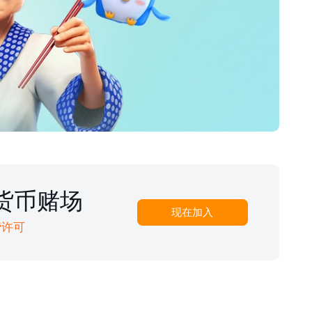
货币赌场
现在加入
营许可