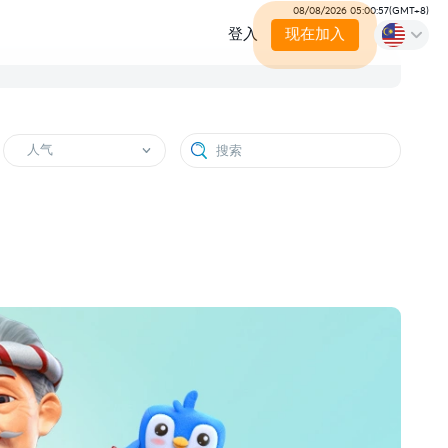
08/08/2026 05:00:58
(
GMT+8
)
登入
现在加入
人气