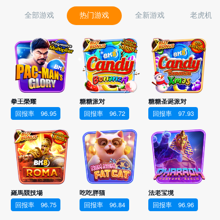
全部游戏
热门游戏
全新游戏
老虎机
拳王榮耀
糖糖派对
糖糖圣诞派对
回报率
96.95
回报率
96.72
回报率
97.93
羅馬競技場
吃吃胖猫
法老宝境
回报率
96.75
回报率
96.84
回报率
96.96