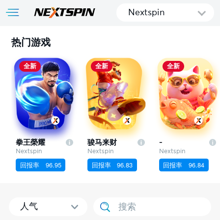
Nextspin
热门游戏
全新
全新
全新
拳王榮耀
骏马来财
-
Nextspin
Nextspin
Nextspin
回报率
96.95
回报率
96.83
回报率
96.84
人气