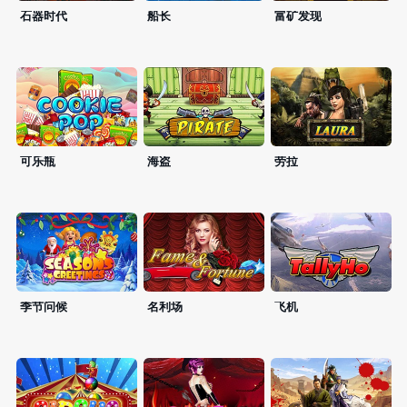
石器时代
船长
富矿发现
可乐瓶
海盗
劳拉
季节问候
名利场
飞机