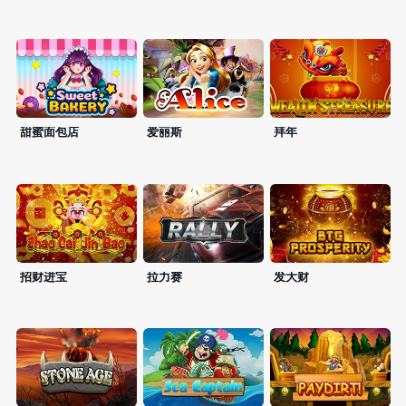
甜蜜面包店
爱丽斯
拜年
招财进宝
拉力赛
发大财