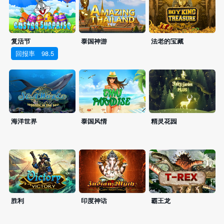
复活节
泰国神游
法老的宝藏
回报率
98.5
海洋世界
泰国风情
精灵花园
胜利
印度神话
霸王龙