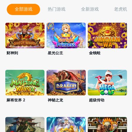
全部游戏
热门游戏
全新游戏
老虎机
财神到
星光公主
金钱蛙
麻将世界 2
神秘之龙
超级传动