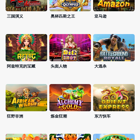
三国演义
奥林匹斯之王
亚马逊
阿兹特克的宝藏
头面人物
大逃杀
狂野非洲
炼金狂潮
东方快车