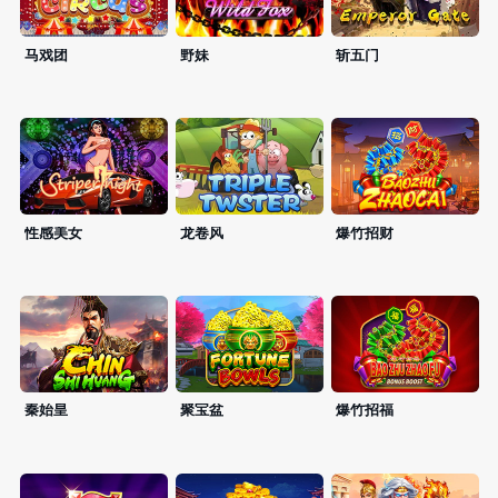
马戏团
野妹
斩五门
性感美女
龙卷风
爆竹招财
秦始皇
聚宝盆
爆竹招福