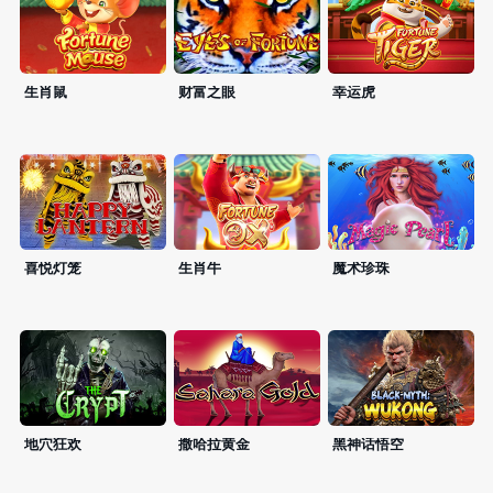
生肖鼠
财富之眼
幸运虎
喜悦灯笼
生肖牛
魔术珍珠
地穴狂欢
撒哈拉黄金
黑神话悟空