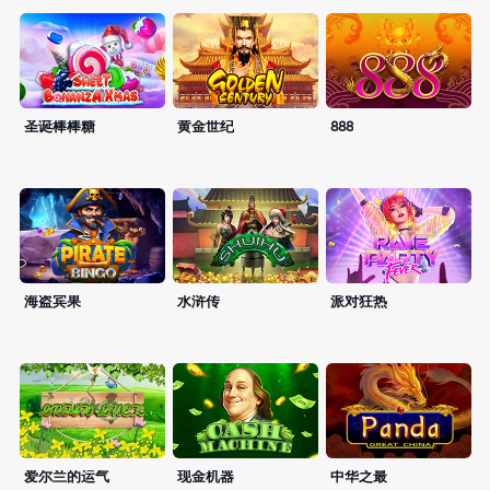
圣诞棒棒糖
黄金世纪
888
海盗宾果
水浒传
派对狂热
爱尔兰的运气
现金机器
中华之最